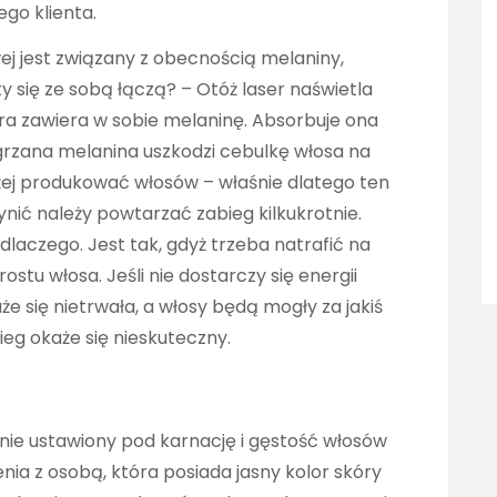
go klienta.
ej jest związany z obecnością melaniny,
ty się ze sobą łączą? – Otóż laser naświetla
óra zawiera w sobie melaninę. Absorbuje ona
grzana melanina uszkodzi cebulkę włosa na
użej produkować włosów – właśnie dlatego ten
ynić należy powtarzać zabieg kilkukrotnie.
laczego. Jest tak, gdyż trzeba natrafić na
tu włosa. Jeśli nie dostarczy się energii
że się nietrwała, a włosy będą mogły za jakiś
ieg okaże się nieskuteczny.
tnie ustawiony pod karnację i gęstość włosów
enia z osobą, która posiada jasny kolor skóry