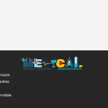
rusza
ednio
rwisie