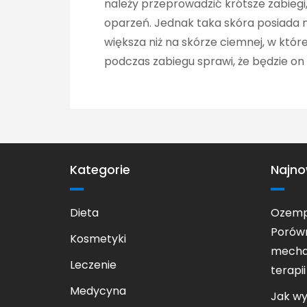
należy przeprowadzić krótsze zabieg
oparzeń. Jednak taka skóra posiada m
większa niż na skórze ciemnej, w które
podczas zabiegu sprawi, że będzie on
Kategorie
Najno
Dieta
Ozempi
Porówn
Kosmetyki
mechan
Leczenie
terapii
Medycyna
Jak w