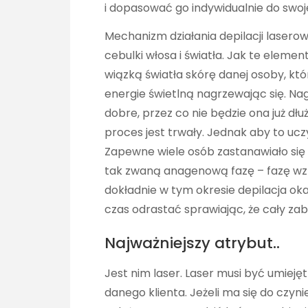
i dopasować go indywidualnie do swoje
Mechanizm działania depilacji laserow
cebulki włosa i światła. Jak te elemen
wiązką światła skórę danej osoby, kt
energie świetlną nagrzewając się. Na
dobre, przez co nie będzie ona już dł
proces jest trwały. Jednak aby to ucz
Zapewne wiele osób zastanawiało się d
tak zwaną anagenową fazę – fazę wzros
dokładnie w tym okresie depilacja oka
czas odrastać sprawiając, że cały zab
Najważniejszy atrybut..
Jest nim laser. Laser musi być umieję
danego klienta. Jeżeli ma się do czyni