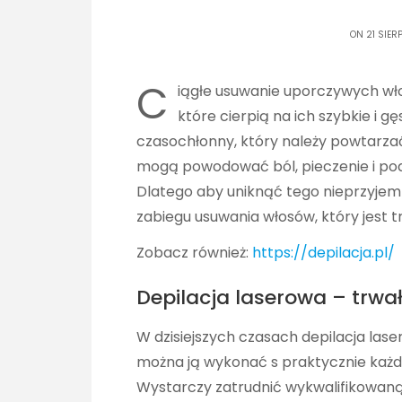
ON 21 SIER
C
iągłe usuwanie uporczywych wło
które cierpią na ich szybkie i g
czasochłonny, który należy powtarzać
mogą powodować ból, pieczenie i pod
Dlatego aby uniknąć tego nieprzyjem
zabiegu usuwania włosów, który jest tr
Zobacz również:
https://depilacja.pl/
Depilacja laserowa – trwał
W dzisiejszych czasach depilacja las
można ją wykonać s praktycznie każ
Wystarczy zatrudnić wykwalifikowaną 