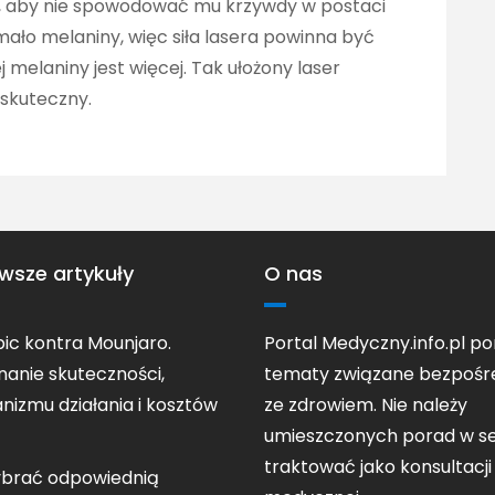
i, aby nie spowodować mu krzywdy w postaci
ało melaniny, więc siła lasera powinna być
j melaniny jest więcej. Tak ułożony laser
 skuteczny.
wsze artykuły
O nas
c kontra Mounjaro.
Portal Medyczny.info.pl po
anie skuteczności,
tematy związane bezpośr
izmu działania i kosztów
ze zdrowiem. Nie należy
umieszczonych porad w se
traktować jako konsultacji
ybrać odpowiednią