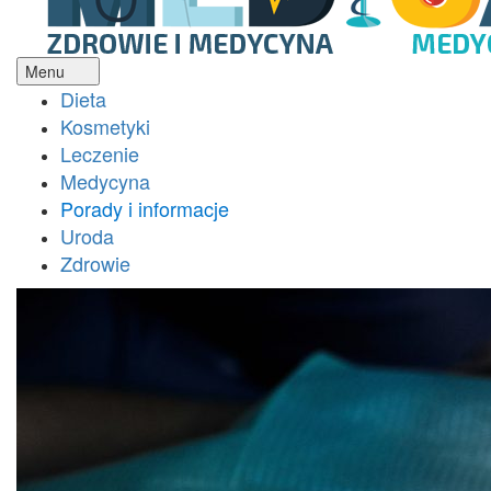
Menu
Open
Dieta
the
Kosmetyki
main
Leczenie
menu
Medycyna
Porady i informacje
Uroda
Zdrowie