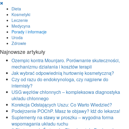
Skip
to
Dieta
content
Kosmetyki
Leczenie
Medycyna
Porady i informacje
Uroda
Zdrowie
Najnowsze artykuły
Ozempic kontra Mounjaro. Porównanie skuteczności,
mechanizmu działania i kosztów terapii
Jak wybrać odpowiednią hurtownię kosmetyczną?
Czy od razu do endokrynologa, czy najpierw do
internisty?
USG węzłów chłonnych – kompleksowa diagnostyka
układu chłonnego
Korekcja Odstających Uszu: Co Warto Wiedzieć?
Podejrzenie POChP. Masz te objawy? Idź do lekarza!
Suplementy na stawy w proszku – wygodna forma
wspomagania układu ruchu