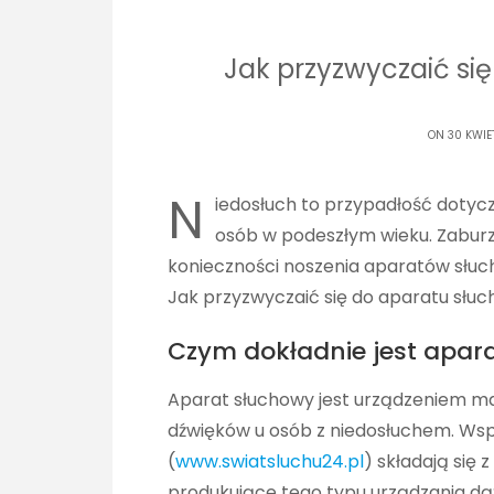
Jak przyzwyczaić si
ON 30 KWIE
N
iedosłuch to przypadłość dotyc
osób w podeszłym wieku. Zabur
konieczności noszenia aparatów słu
Jak przyzwyczaić się do aparatu słu
Czym dokładnie jest apar
Aparat słuchowy jest urządzeniem ma
dźwięków u osób z niedosłuchem. Ws
(
www.swiatsluchu24.pl
) składają się 
produkujące tego typu urządzania dąż