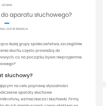
LECZENIE
ę do aparatu słuchowego?
TNIA, 2021 BY
REDAKCJA
ząca dużej grupy społeczeństwa, szczególnie
zenia słuchu często prowadzą do
chowych, co na początku bywa nieprzyjemne.
chowego?
at słuchowy?
jącym na celu poprawę słyszalności
półczesne aparaty słuchowe
z mikrofonu, wzmacniacza i słuchawki. Firmy
ą do ich miniaturyzacji, czego efektem są