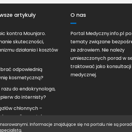
wsze artykuły
O nas
c kontra Mounjaro.
Portal Medyczny.info.pl po
anie skuteczności,
tematy związane bezpośr
izmu działania i kosztów
ze zdrowiem. Nie należy
umieszczonych porad w se
traktować jako konsultacji
ybrać odpowiednią
medycznej.
wnię kosmetyczną?
 razu do endokrynologa,
jpierw do internisty?
złów chłonnych –
eksowa diagnostyka
 sponsorowanymi. Informacje znajdujące się na portalu nie są p
 chłonnego
pecjalistą.