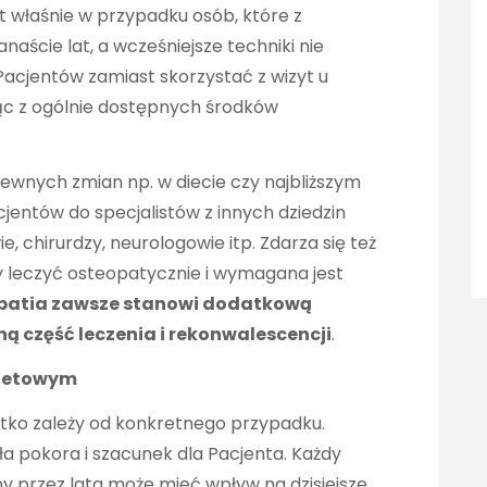
 właśnie w przypadku osób, które z
naście lat, a wcześniejsze techniki nie
Pacjentów zamiast skorzystać z wizyt u
ając z ogólnie dostępnych środków
wnych zmian np. w diecie czy najbliższym
jentów do specjalistów z innych dziedzin
e, chirurdzy, neurologowie itp. Zdarza się też
by leczyć osteopatycznie i wymagana jest
patia zawsze stanowi dodatkową
ą część leczenia i rekonwalescencji
.
inetowym
tko zależy od konkretnego przypadku.
a pokora i szacunek dla Pacjenta. Każdy
ny przez lata może mieć wpływ na dzisiejsze