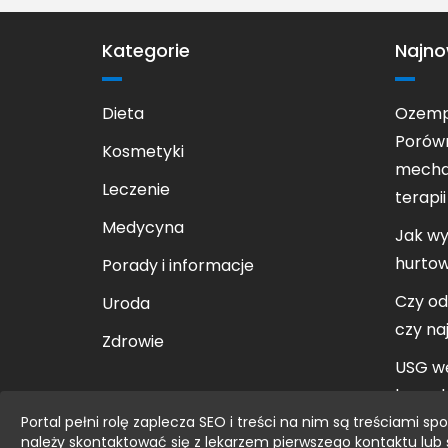
Kategorie
Najno
Dieta
Ozempi
Porówn
Kosmetyki
mechan
Leczenie
terapii
Medycyna
Jak w
hurto
Porady i informacje
Czy od
Uroda
czy na
Zdrowie
USG wę
kompl
Portal pełni rolę zaplecza SEO i treści na nim są treściami
układu
należy skontaktować się z lekarzem pierwszego kontaktu lub s