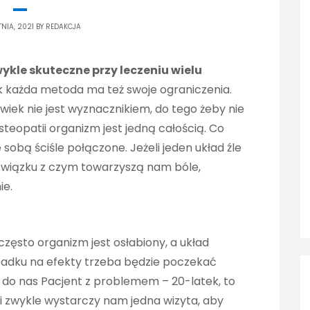
TNIA, 2021 BY
REDAKCJA
ykle skuteczne przy leczeniu wielu
jak każda metoda ma też swoje ograniczenia.
wiek nie jest wyznacznikiem, do tego żeby nie
osteopatii organizm jest jedną całością. Co
sobą ściśle połączone. Jeżeli jeden układ źle
w związku z czym towarzyszą nam bóle,
ie.
często organizm jest osłabiony, a układ
adku na efekty trzeba będzie poczekać
afi do nas Pacjent z problemem – 20-latek, to
 i zwykle wystarczy nam jedna wizyta, aby