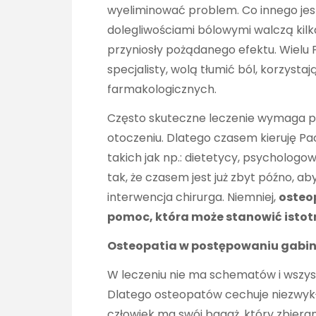
wyeliminować problem. Co innego jest
dolegliwościami bólowymi walczą kilka
przyniosły pożądanego efektu. Wielu 
specjalisty, wolą tłumić ból, korzyst
farmakologicznych.
Często skuteczne leczenie wymaga pe
otoczeniu. Dlatego czasem kieruję Pac
takich jak np.: dietetycy, psychologowi
tak, że czasem jest już zbyt późno, a
interwencja chirurga. Niemniej,
osteo
pomoc, która może stanowić istotn
Osteopatia w postępowaniu gab
W leczeniu nie ma schematów i wszys
Dlatego osteopatów cechuje niezwykł
człowiek ma swój bagaż, który zbiera